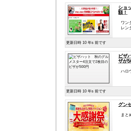
ショ
額！
ワン
レン
更新日時 10 年s 前です
ピザ
ザが5
ハロ
更新日時 10 年s 前です
グン
まと