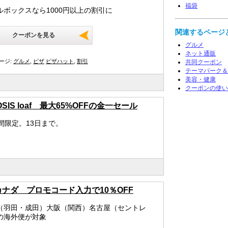
福袋
ルボックスなら1000円以上の割引に
関連するページ
クーポンを見る
グルメ
ネット通販
ージ:
グルメ
,
ピザ
ピザハット
,
割引
共同クーポン
テーマパーク＆
美容・健康
クーポンの使い
OSIS loaf 最大65%OFFの金一セール
時間限定。13日まで。
ナダ プロモコード入力で10％OFF
（羽田・成田）大阪（関西）名古屋（セントレ
の海外便が対象