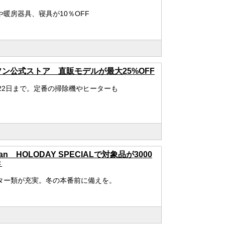
や暖房器具、寝具が10％OFF
ン公式ストア 直販モデルが最大25%OFF
月22日まで。定番の掃除機やヒーターも
ean HOLODAY SPECIALで対象品が3000
き
ター類が充実。冬の本番前に備えを。