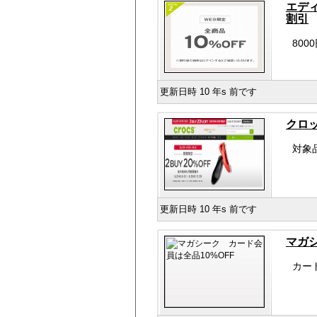
エデ
割引
80
更新日時 10 年s 前です
クロッ
対象
更新日時 10 年s 前です
マガシ
カー