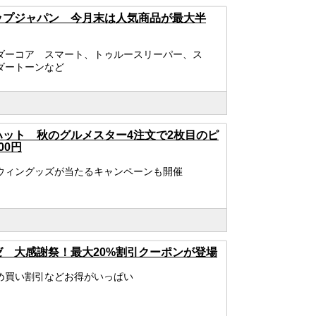
ップジャパン 今月末は人気商品が最大半
ダーコア スマート、トゥルースリーパー、ス
ダートーンなど
ハット 秋のグルメスター4注文で2枚目のピ
00円
ウィングッズが当たるキャンペーンも開催
ゼ 大感謝祭！最大20%割引クーポンが登場
め買い割引などお得がいっぱい