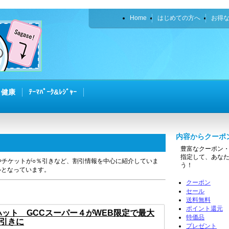
Home
はじめての方へ
お得
・健康
ﾃｰﾏﾊﾟｰｸ&ﾚｼﾞｬｰ
内容からクーポ
豊富なクーポン
指定して、あな
Fやチケットが○％引きなど、割引情報を中心に紹介していま
う！
ルとなっています。
クーポン
セール
送料無料
ポイント還元
ハット GCCスーパー４がWEB限定で最大
特価品
円引きに
プレゼント