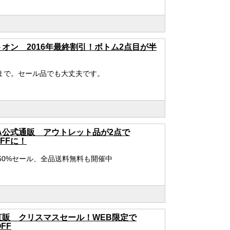
オン 2016年最終割引！ボトム2点目が半
まで。セール品でも大丈夫です。
MA公式通販 アウトレット品が2点で
OFFに！
X60%セール、全品送料無料も開催中
直販 クリスマスセール！WEB限定で
FF