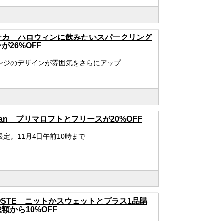
テカ ハロウィンに飲みたいスパークリング
が26%OFF
ンジのデザインが雰囲気をさらにアップ
ean プリマロフトとフリースが20%OFF
限定。11月4日午前10時まで
OSTE ニットかスウェットとプラス1品購
額から10%OFF