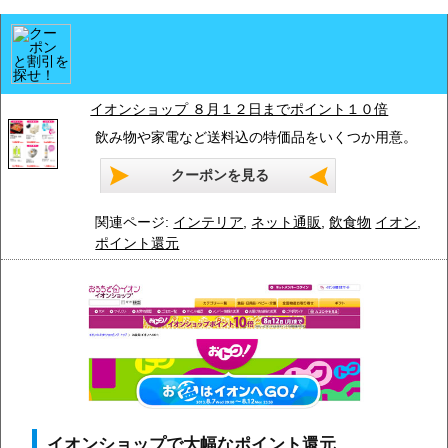
イオンショップ ８月１２日までポイント１０倍
飲み物や家電など送料込の特価品をいくつか用意。
クーポンを見る
関連ページ:
インテリア
,
ネット通販
,
飲食物
イオン
,
ポイント還元
イオンショップで大幅なポイント還元