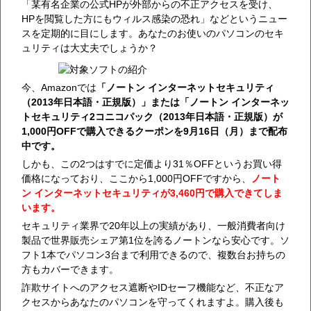
「某有名企業の公式HPが外部からの不正アクセスを受け、
HPを閲覧した方にもウィルス感染の恐れ」などというニュー
スを定期的に目にします。あなたのお使いのパソコンのセキ
ュリティは大丈夫でしょうか？
今、Amazonでは
「ノートン インターネットセキュリティ
（2013年日本語・正規版）」または「ノートン インターネッ
トセキュリティ2コニコパック（2013年日本語・正規版）が
1,000円OFFで購入できるクーポンを9月16日（月）まで配布
中です。
しかも、この2つはすでに定価より31％OFFというお買い得
価格になっており、ここから1,000円OFFですから、
ノート
ン インターネットセキュリティが3,460円で購入できてしま
います。
セキュリティ業界で20年以上の実績があり、一般消費者向け
製品で世界販売シェア第1位を誇るノートンなら安心です。ソ
フト1本でパソコン3台まで利用できるので、複数台お持ちの
方もカバーできます。
詐欺サイトへのアクセス遮断やIDセーフ機能など、不正なア
クセスからあなたのパソコンを守ってくれますよ。購入後も