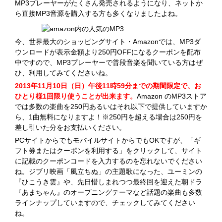
MP3プレーヤーがたくさん発売されるようになり、ネットか
ら直接MP3音源を購入する方も多くなりましたよね。
今、世界最大のショッピングサイト・Amazonでは、MP3ダ
ウンロードが表示金額より250円OFFになるクーポンを配布
中ですので、MP3プレーヤーで普段音楽を聞いている方はぜ
ひ、利用してみてくださいね。
2013年11月10日（日）午後11時59分までの期間限定で、お
ひとり様1回限り使うことが出来ます。
Amazon のMP3ストア
では多数の楽曲を250円あるいはそれ以下で提供していますか
ら、1曲無料になりますよ！※250円を超える場合は250円を
差し引いた分をお支払いください。
PCサイトからでもモバイルサイトからでもOKですが、「ギ
フト券またはクーポンを利用する」をクリックして、サイト
に記載のクーポンコードを入力するのを忘れないでください
ね。ジブリ映画「風立ちぬ」の主題歌になった、ユーミンの
『ひこうき雲』や、先日惜しまれつつ最終回を迎えた朝ドラ
『あまちゃん』のオープニングテーマなど話題の楽曲も多数
ラインナップしていますので、チェックしてみてください
ね。