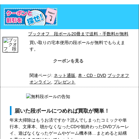
ブックオフ 段ボール20冊まで送料・手数料が無料
買い取りの宅本便用の段ボールが無料でもらえま
す。
クーポンを見る
関連ページ:
ネット通販
,
本・CD・DVD
ブックオフ
オンライン
,
プレゼント
届いた段ボールにつめれば買取が簡単！
年末大掃除はもうお済ですか？読んでしまったコミックや単
行本、文庫本、聴かなくなったCDや観終わったDVDブルーレ
イ、遊ばなくなったゲームやゲーム機本体…まとめると結構