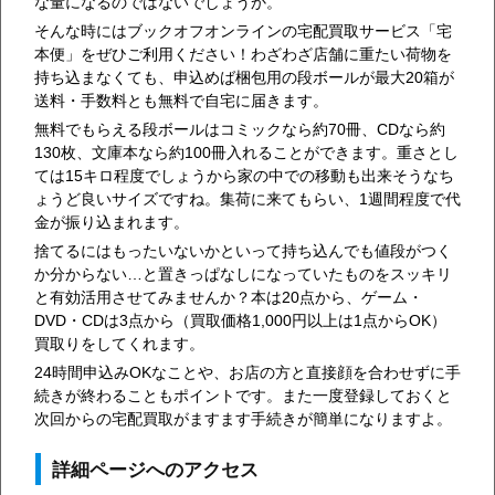
な量になるのではないでしょうか。
そんな時にはブックオフオンラインの宅配買取サービス「宅
本便」をぜひご利用ください！わざわざ店舗に重たい荷物を
持ち込まなくても、申込めば梱包用の段ボールが最大20箱が
送料・手数料とも無料で自宅に届きます。
無料でもらえる段ボールはコミックなら約70冊、CDなら約
130枚、文庫本なら約100冊入れることができます。重さとし
ては15キロ程度でしょうから家の中での移動も出来そうなち
ょうど良いサイズですね。集荷に来てもらい、1週間程度で代
金が振り込まれます。
捨てるにはもったいないかといって持ち込んでも値段がつく
か分からない…と置きっぱなしになっていたものをスッキリ
と有効活用させてみませんか？本は20点から、ゲーム・
DVD・CDは3点から（買取価格1,000円以上は1点からOK）
買取りをしてくれます。
24時間申込みOKなことや、お店の方と直接顔を合わせずに手
続きが終わることもポイントです。また一度登録しておくと
次回からの宅配買取がますます手続きが簡単になりますよ。
詳細ページへのアクセス