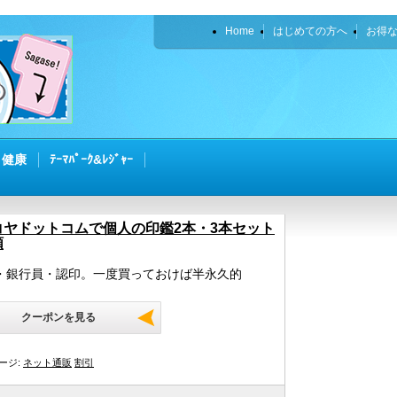
Home
はじめての方へ
お得
・健康
ﾃｰﾏﾊﾟｰｸ&ﾚｼﾞｬｰ
コヤドットコムで個人の印鑑2本・3本セット
額
・銀行員・認印。一度買っておけば半永久的
クーポンを見る
ージ:
ネット通販
割引