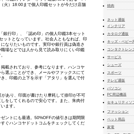
（火）18:00まで個人印鑑セットが今だけ店舗
焼肉
ネット通販
インテリア
「銀行印」、「認め印」の個人印鑑3本セット
カタログ通販
本セットとなっています。社会人ともなれば、印
キッズ・ベビー
うになりたいものです。実印や銀行員は偽造さ
コンタクトレン
や職場などでは人から見て読み取りにくい印鑑
す。
サービス
シューズ
く掲載されており、参考になります。ハンコヤ
から選ぶことができ、メールやファックスにて
スポーツ
でき、印鑑の上下を示す「アタリ」を選んで付
テレビ通販
パソコン
PC周辺機器
証があり、印面が書けたり摩耗して捺印が不可
直しをしてくれるので安心です。また、朱肉付
セキュリティソ
ています。
ファッション
ゼントにも最適。50%OFFの値引きは期間限
ペット用品
今すぐハンコヤドットコムをチェックしてくだ
家電