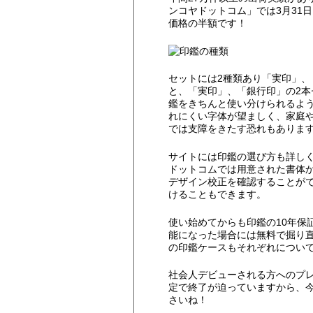
ンコヤドットコム」では3月31日
価格の半額です！
セットには2種類あり「実印」、
と、「実印」、「銀行印」の2
鑑をきちんと使い分けられるよ
れにくい字体が望ましく、家庭
では支障をきたす恐れもありま
サイトには印鑑の選び方も詳し
ドットコムでは用意された書体
デザイン校正を確認することが
けることもできます。
使い始めてからも印鑑の10年保
能になった場合には無料で掘り
の印鑑ケースもそれぞれについ
社会人デビューされる方へのプレ
定で終了が迫っていますから、
さいね！