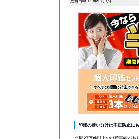
更新日時 11 年s 前です
印鑑の使い分けは不正防止に
年間27万件以上の出荷実績があ