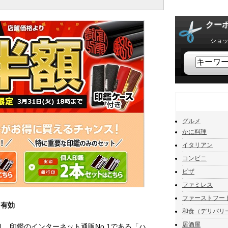
クー
ショ
カテゴリー
グルメ
かに料理
イタリアン
コンビニ
ピザ
ファミレス
ファーストフー
も有効
和食（デリバリ
居酒屋
り、印鑑のインターネット通販No.1である「ハ