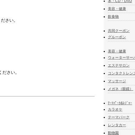
本・CD・DVD
美容・健康
飲食物
ください。
共同クーポン
グルーポン
美容・健康
ウォーターサー
エステサロン
ください。
コンタクトレン
マッサージ
メガネ（眼鏡）
ﾃｰﾏﾊﾟｰｸ&ﾚｼﾞｬｰ
カラオケ
テーマパーク
レンタカー
動物園