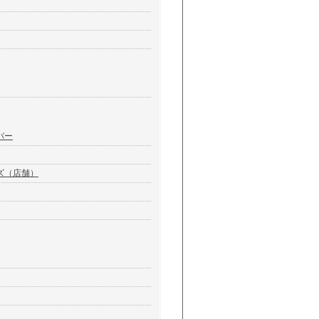
バー
ズ（店舗）