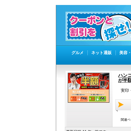
グルメ
ネット通販
美容
ハン
が半
実印
関連ペ