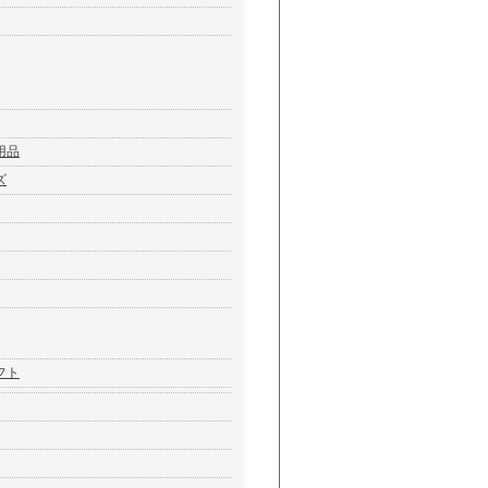
用品
ズ
フト