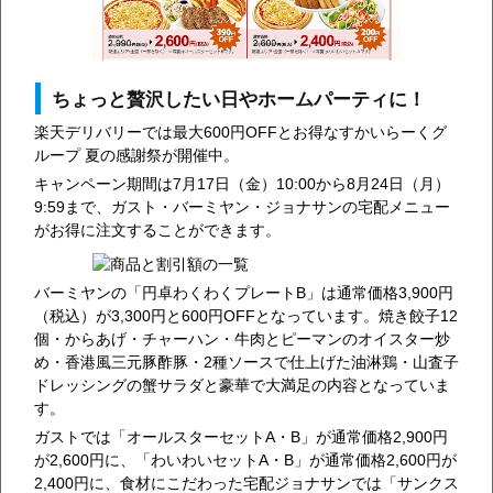
ちょっと贅沢したい日やホームパーティに！
楽天デリバリーでは最大600円OFFとお得なすかいらーくグ
ループ 夏の感謝祭が開催中。
キャンペーン期間は7月17日（金）10:00から8月24日（月）
9:59まで、ガスト・バーミヤン・ジョナサンの宅配メニュー
がお得に注文することができます。
バーミヤンの「円卓わくわくプレートB」は通常価格3,900円
（税込）が3,300円と600円OFFとなっています。焼き餃子12
個・からあげ・チャーハン・牛肉とピーマンのオイスター炒
め・香港風三元豚酢豚・2種ソースで仕上げた油淋鶏・山査子
ドレッシングの蟹サラダと豪華で大満足の内容となっていま
す。
ガストでは「オールスターセットA・B」が通常価格2,900円
が2,600円に、「わいわいセットA・B」が通常価格2,600円が
2,400円に、食材にこだわった宅配ジョナサンでは「サンクス