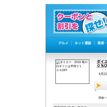
グルメ
ネット通販
美容
ダイエ
０％O
4月
関連ペ