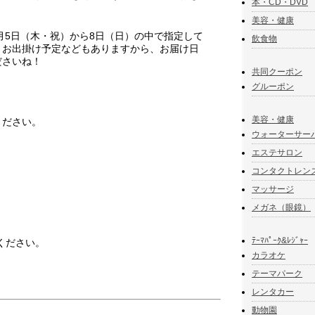
本・CD・DVD
美容・健康
5月5日（木・祝）から8日（日）の中で指定して
飲食物
。お出掛け予定などもありますから、お届け日
ださいね！
共同クーポン
グルーポン
美容・健康
ください。
ウォーターサー
エステサロン
コンタクトレン
マッサージ
メガネ（眼鏡）
ﾃｰﾏﾊﾟｰｸ&ﾚｼﾞｬｰ
ください。
カラオケ
テーマパーク
レンタカー
動物園