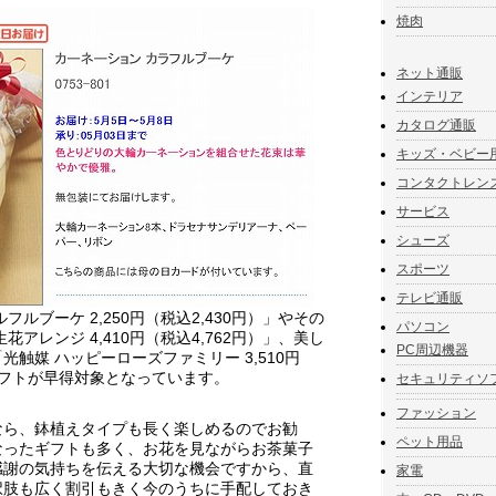
焼肉
ネット通販
インテリア
カタログ通販
キッズ・ベビー
コンタクトレン
サービス
シューズ
スポーツ
テレビ通販
ルブーケ 2,250円（税込2,430円）」やその
パソコン
アレンジ 4,410円（税込4,762円）」、美し
PC周辺機器
触媒 ハッピーローズファミリー 3,510円
ギフトが早得対象となっています。
セキュリティソ
ファッション
なら、鉢植えタイプも長く楽しめるのでお勧
ペット用品
なったギフトも多く、お花を見ながらお茶菓子
感謝の気持ちを伝える大切な機会ですから、直
家電
択肢も広く割引もきく今のうちに手配しておき