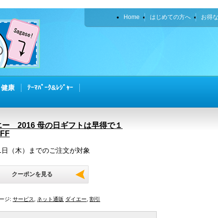
Home
はじめての方へ
お得
・健康
ﾃｰﾏﾊﾟｰｸ&ﾚｼﾞｬｰ
ー 2016 母の日ギフトは早得で１
FF
21日（木）までのご注文が対象
クーポンを見る
ージ:
サービス
,
ネット通販
ダイエー
,
割引