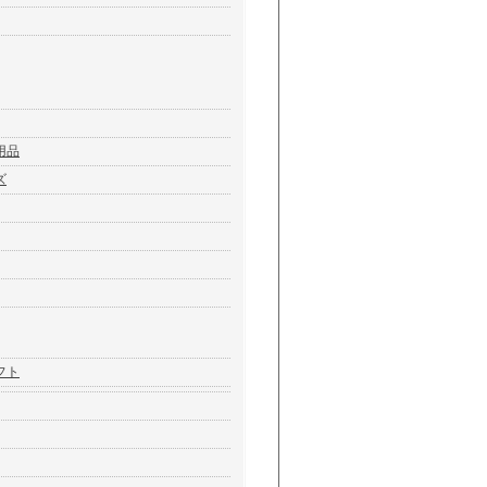
用品
ズ
フト