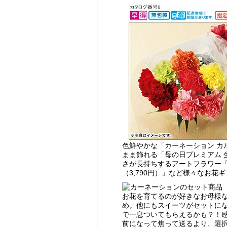
色鮮やかな「カーネーション カルフ
まま飾れる「母の日プレミアム 生花
さが長持ちするアートフラワー「光
（3,790円）」など様々なお花
お花を育てるのが好きなお母様
め。他にもスイーツがセットに
で一息ついてもらえるかも？！
前になって焦って送るより、選