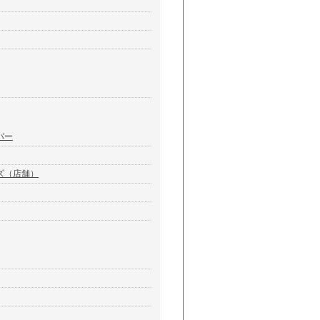
バー
ズ（店舗）