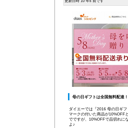
更新日時 10 年s 前です
母の日ギフトは全国無料配達
ダイエーでは『2016 母の日ギ
マークの付いた商品が10%OFF
でですが、10%OFFで品切れ
よ♪