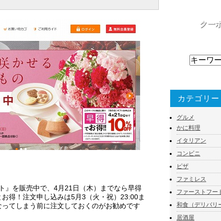
クー
ショ
カテゴリー
グルメ
かに料理
イタリアン
コンビニ
ピザ
！
ファミレス
フト』を販売中で、4月21日（木）までなら早得
ファーストフー
とお得！注文申し込みは5月3（火・祝）23:00ま
和食（デリバリ
になってしまう前に注文しておくのがお勧めです
居酒屋