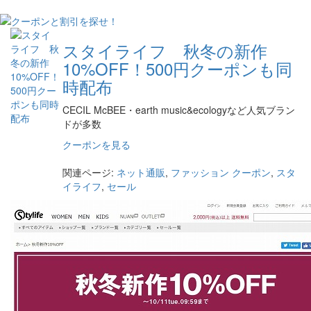
スタイライフ 秋冬の新作
10%OFF！500円クーポンも同
時配布
CECIL McBEE・earth music&ecologyなど人気ブラン
ドが多数
クーポンを見る
関連ページ:
ネット通販
,
ファッション
クーポン
,
スタ
イライフ
,
セール