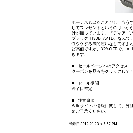
ボーナスも出たことだし、もう
してプレゼントというのはいかが
計が揃っています。『ディアゴノ
ブラック TI38BTAVTD』
性ウケする事間違いなしですよね。
ど高価ですが、32%OFFで、￥ 11
きます。
■ セールページへのアクセス
クーポンを見るをクリックして
■ セール期間
終了日未定
■ 注意事項
※当サイトの情報に関して、弊
めご了承ください。
登録日 2012.01.23 at 5:57 PM