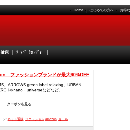
Home
はじめての方へ
お得
・健康
ﾃｰﾏﾊﾟｰｸ&ﾚｼﾞｬｰ
zon ファッションブランドが最大60%OFF
S、ARROWS green label relaxing、URBAN
ERCHやnano・universeなどなど。
クーポンを見る
ージ:
ネット通販
,
ファッション
amazon
,
セール