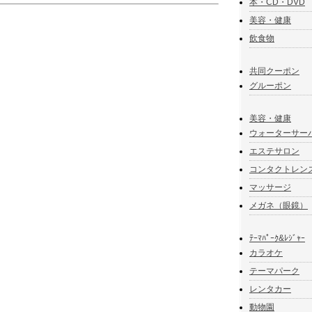
本・CD・DVD
美容・健康
飲食物
共同クーポン
グルーポン
美容・健康
ウォーターサー
エステサロン
コンタクトレン
マッサージ
メガネ（眼鏡）
ﾃｰﾏﾊﾟｰｸ&ﾚｼﾞｬｰ
カラオケ
テーマパーク
レンタカー
動物園