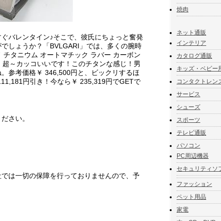
焼肉
ネット通販
すぐバレンタイン♪そこで、彼氏にちょっと奮発
インテリア
でしょうか？「BVLGARI」では、多くの腕時
 チタニウム オートマチック ラバー カーボン
カタログ通販
なんて、超～カッコいいです！このチタンな感じ！男
キッズ・ベビー
参考価格￥ 346,500円と、ビックリするほ
1,181円引き！今なら￥ 235,319円でGETで
コンタクトレン
サービス
シューズ
ください。
スポーツ
テレビ通販
パソコン
PC周辺機器
セキュリティソ
社では一切の保障を行っておりませんので、予
ファッション
ペット用品
家電