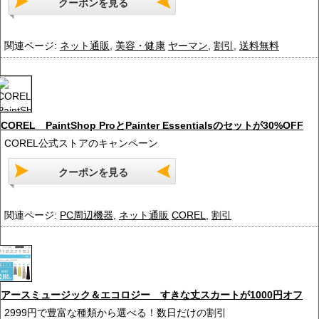
クーポンを見る
関連ページ:
ネット通販
,
美容・健康
ヤーマン
,
割引
,
送料無料
COREL PaintShop ProとPainter Essentialsのセットが30%OFF
COREL公式ストアのキャンペーン
クーポンを見る
関連ページ:
PC周辺機器
,
ネット通販
COREL
,
割引
アースミュージック＆エコロジー すきな丈スカートが1000円オフ
2999円で豊富な種類から選べる！数日だけの割引