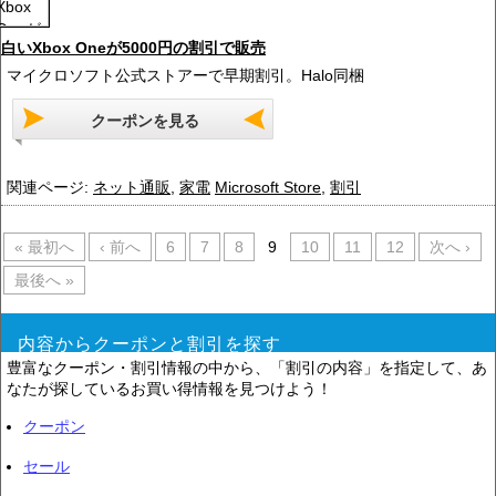
白いXbox Oneが5000円の割引で販売
マイクロソフト公式ストアーで早期割引。Halo同梱
クーポンを見る
関連ページ:
ネット通販
,
家電
Microsoft Store
,
割引
« 最初へ
‹ 前へ
6
7
8
9
10
11
12
次へ ›
最後へ »
内容からクーポンと割引を探す
豊富なクーポン・割引情報の中から、「割引の内容」を指定して、あ
なたが探しているお買い得情報を見つけよう！
クーポン
セール