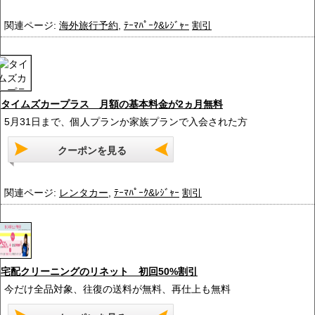
関連ページ:
海外旅行予約
,
ﾃｰﾏﾊﾟｰｸ&ﾚｼﾞｬｰ
割引
タイムズカープラス 月額の基本料金が2ヵ月無料
5月31日まで、個人プランか家族プランで入会された方
クーポンを見る
関連ページ:
レンタカー
,
ﾃｰﾏﾊﾟｰｸ&ﾚｼﾞｬｰ
割引
宅配クリーニングのリネット 初回50%割引
今だけ全品対象、往復の送料が無料、再仕上も無料